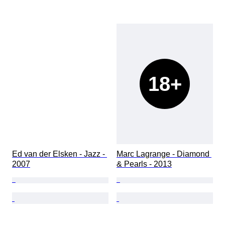
18+
Ed van der Elsken - Jazz - 
Marc Lagrange - Diamond 
2007
& Pearls - 2013