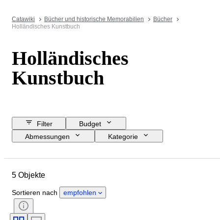
Catawiki
Bücher und historische Memorabilien
Bücher
Holländisches Kunstbuch
Holländisches
Kunstbuch
Filter
Budget
Abmessungen
Kategorie
Mindestpreis
Enddatum
Standort
Objekt
Zustand
5 Objekte
Zubehör
Thema
Einband
Auflage
Sprache
Sortieren nach
empfohlen