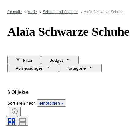
Catawiki
Mode
Schuhe und Sneaker
Alaïa Schwarze Schuhe
Alaïa Schwarze Schuhe
Filter
Budget
Abmessungen
Kategorie
Mindestpreis
Enddatum
Standort
Marke
Objekt
3 Objekte
Herkunftsland
Material
Geschlecht
Zustand
Farbe
Sortieren nach
empfohlen
Epoche
Schuhgröße