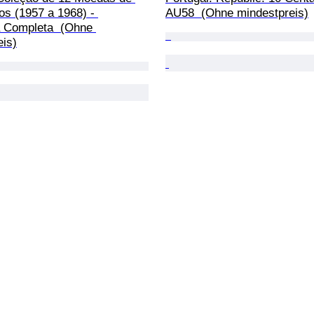
s (1957 a 1968) - 
AU58  (Ohne mindestpreis)
 Completa  (Ohne 
eis)