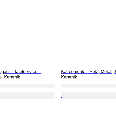
gant - Tafelservice - 
Kaffeemühle - Holz, Metall, 
e, Keramik
Keramik