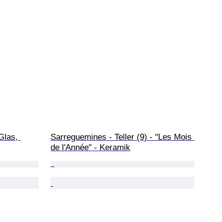
Glas, 
Sarreguemines - Teller (9) - "Les Mois 
de l'Année" - Keramik