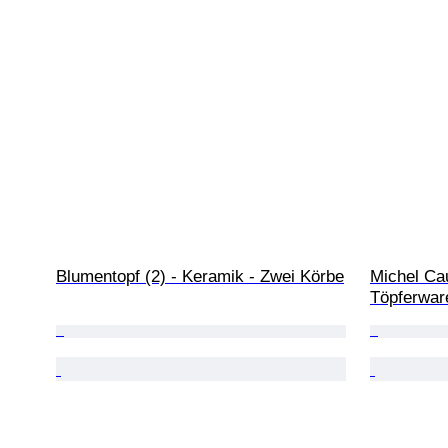
Blumentopf (2) - Keramik - Zwei Körbe
Michel Cau
Töpferwar