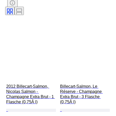
Weinklassifizierung
Wein Füllstand
Wein-Appellation / Klassifizierung
2012 Billecart-Salmon, 
Billecart-Salmon, Le 
Nicolas Salmon - 
Réserve - Champagne 
Champagne Extra Brut - 1 
Extra Brut - 3 Flasche 
Flasche (0,75Â l)
(0,75Â l)