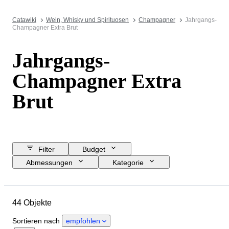
Catawiki
Wein, Whisky und Spirituosen
Champagner
Jahrgangs-
Champagner Extra Brut
Jahrgangs-
Champagner Extra
Brut
Filter
Budget
Abmessungen
Kategorie
Mindestpreis
Enddatum
Standort
Marke
Objekt
44 Objekte
Herkunftsland
Zustand
Zubehör
Flaschengröße
Sortieren nach
empfohlen
Anbaugebiet
Rebsorten