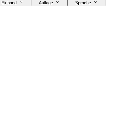
Einband
Auflage
Sprache
in-Appellation / Klassifizierung
Epoche