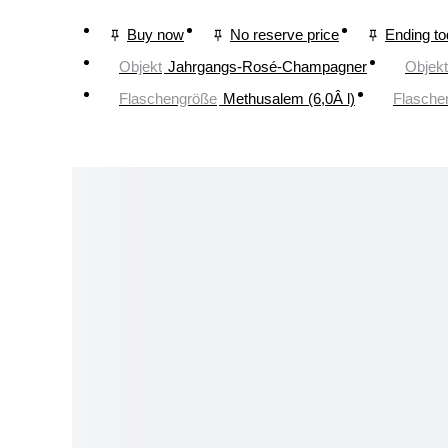
Buy now
No reserve price
Ending t
Objekt
Jahrgangs-Rosé-Champagner
Objekt
Flaschengröße
Methusalem (6,0Â l)
Flasche