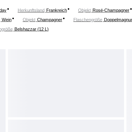
oday
Herkunftsland
Frankreich
Objekt
Rosé-Champagner
Wein
Objekt
Champagner
Flaschengröße
Doppelmagnum
ngröße
Belshazzar (12 L)