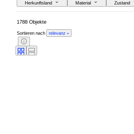
Herkunftsland
Material
Zustand
Farbe
Anbaugebiet
Wein Füllstan
Künstler
Verkauft von
Schöpfer
1788 Objekte
Sortieren nach
relevanz