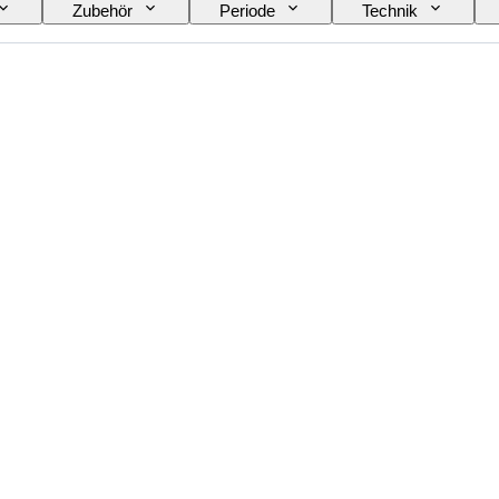
Zubehör
Periode
Technik
d
Weinklassifizierung
Rebsorten
We