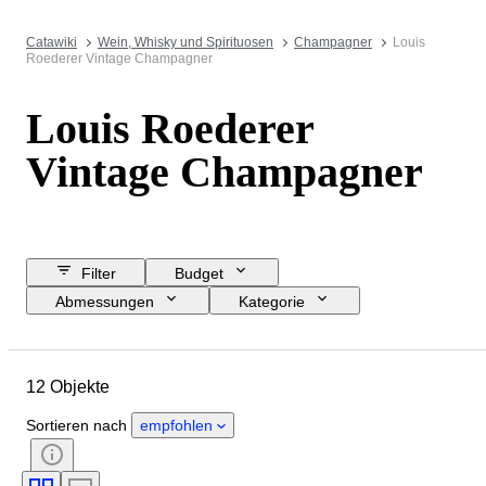
Catawiki
Wein, Whisky und Spirituosen
Champagner
Louis
Roederer Vintage Champagner
Louis Roederer
Vintage Champagner
Filter
Budget
Abmessungen
Kategorie
Mindestpreis
Enddatum
Standort
Marke
Objekt
12 Objekte
Herkunftsland
Zustand
Zubehör
Flaschengröße
Sortieren nach
empfohlen
Anbaugebiet
Wein-Appellation / Klassifizierung