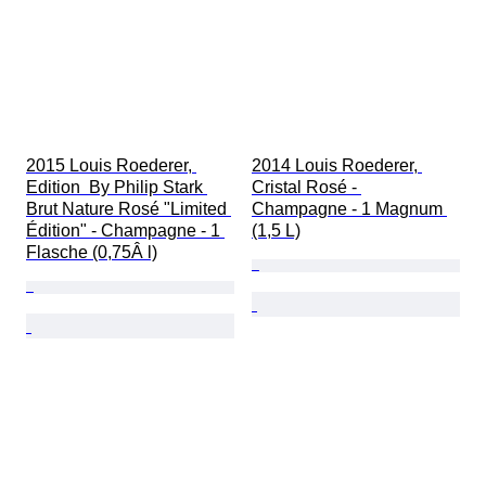
2015 Louis Roederer, 
2014 Louis Roederer, 
Edition  By Philip Stark 
Cristal Rosé - 
Brut Nature Rosé "Limited 
Champagne - 1 Magnum 
Édition" - Champagne - 1 
(1,5 L)
Flasche (0,75Â l)