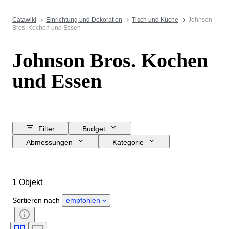
Catawiki
Einrichtung und Dekoration
Tisch und Küche
Johnson
Bros. Kochen und Essen
Johnson Bros. Kochen
und Essen
Filter
Budget
Abmessungen
Kategorie
Mindestpreis
Enddatum
Standort
Marke
Objekt
1 Objekt
Herkunftsland
Material
Zustand
Periode
Epoche
Sortieren nach
empfohlen