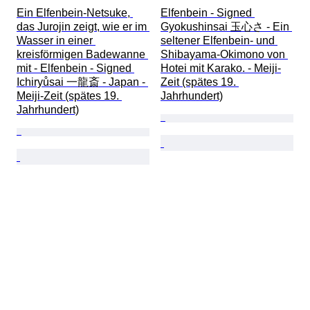
Ein Elfenbein-Netsuke, 
Elfenbein - Signed 
das Jurojin zeigt, wie er im 
Gyokushinsai 玉心さ - Ein 
Wasser in einer 
seltener Elfenbein- und 
kreisförmigen Badewanne 
Shibayama-Okimono von 
mit - Elfenbein - Signed 
Hotei mit Karako. - Meiji-
Ichiryůsai 一龍斎 - Japan - 
Zeit (spätes 19. 
Meiji-Zeit (spätes 19. 
Jahrhundert)
Jahrhundert)