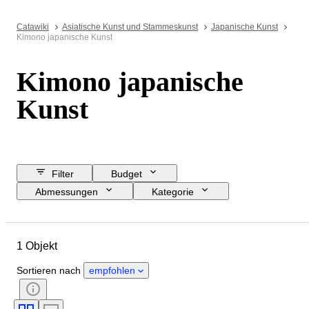
Catawiki
Asiatische Kunst und Stammeskunst
Japanische Kunst
Kimono japanische Kunst
Kimono japanische
Kunst
Filter
Budget
Abmessungen
Kategorie
Mindestpreis
Enddatum
Standort
Objekt
1 Objekt
Herkunftsland
Material
Geschlecht
Zustand
Farbe
Sortieren nach
empfohlen
Epoche