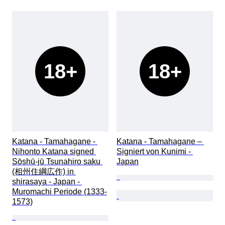
18+
18+
Katana - Tamahagane - 
Katana - Tamahagane – 
Nihonto Katana signed 
Signiert von Kunimi - 
Sōshū-jū Tsunahiro saku 
Japan
(相州住綱広作) in 
shirasaya - Japan - 
Muromachi Periode (1333-
1573)