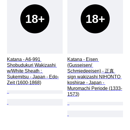
18+
18+
Katana - A6-991 
Katana - Eisen 
Shobudukuri Wakizashi 
(Gusseisen/ 
w/White Sheath : 
Schmiedeeisen) - 正真 
Sukemitsu - Japan - Edo-
sign wakizashi NIHONTO 
Zeit (1600-1868)
koshirae - Japan - 
Muromachi Periode (1333-
1573)