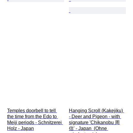
Temples doorbell to tell 
Hanging Scroll (Kakejiku) 
the time from the Edo to 
- Deer and Pigeon - with 
Meiji periods - Schnitzerei 
signature 'Chikanobu 周
Holz - Japan
信' - Japan  (Ohne 