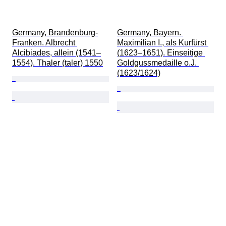
Germany, Brandenburg-
Germany, Bayern. 
Franken. Albrecht 
Maximilian I., als Kurfürst 
Alcibiades, allein (1541–
(1623–1651). Einseitige 
1554). Thaler (taler) 1550
Goldgussmedaille o.J. 
(1623/1624)