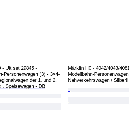
 - Uit set 29845 - 
Märklin H0 - 4042/4043/4081
n-Personenwagen (3) - 3×4-
Modellbahn-Personenwagen (
gionalwagen der 1. und 2. 
Nahverkehrswagen / Silberl
nkl. Speisewagen - DB