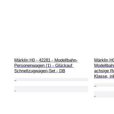
Märklin H0 - 42281 - Modellbahn-
Märklin H0
Personenwagen (1) - Glückauf 
Modellbah
Schnellzugwagen-Set - DB
achsige Re
Klasse, i