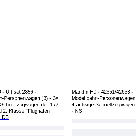
 - Uit set 2856 - 
Märklin H0 - 42651/42653 - 
n-Personenwagen (3) - 3× 
Modellbahn-Personenwagen (
Schnellzugwagen der 1./2. 
4‑achsige Schnellzugwagen 
 2. Klasse "Flughafen 
- NS
- DB