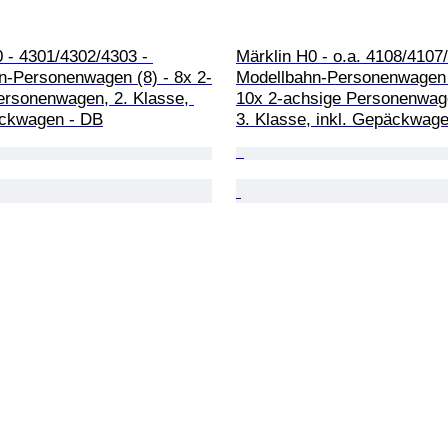
 - 4301/4302/4303 - 
Märklin H0 - o.a. 4108/4107/
n-Personenwagen (8) - 8x 2-
Modellbahn-Personenwagen 
ersonenwagen, 2. Klasse, 
10x 2-achsige Personenwage
äckwagen - DB
3. Klasse, inkl. Gepäckwag