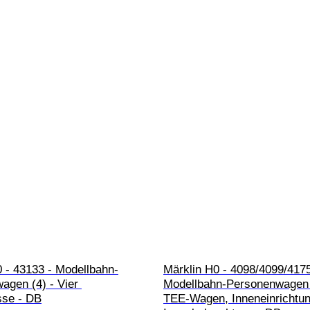
 - 43133 - Modellbahn-
Märklin H0 - 4098/4099/4175
agen (4) - Vier 
Modellbahn-Personenwagen (
se - DB
TEE-Wagen, Inneneinrichtun