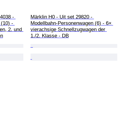
4038 - 
Märklin H0 - Uit set 29820 - 
(10) - 
Modellbahn-Personenwagen (6) - 6× 
n, 2. und 
vierachsige Schnellzugwagen der 
en
1./2. Klasse - DB