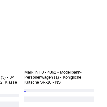
Märklin H0 - 4362 - Modellbahn-
3) - 3× 
Personenwagen (1) - Königliche 
2. Klasse 
Kutsche SR-10 - NS