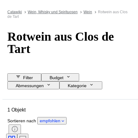
Catawiki
Wein, Whisky und Spirituosen
Wein
Rotwein aus Clos
de Tart
Rotwein aus Clos de
Tart
Filter
Budget
Abmessungen
Kategorie
Mindestpreis
Enddatum
Standort
Objekt
1 Objekt
Herkunftsland
Flaschengröße
Anbaugebiet
Sortieren nach
empfohlen
Wein-Appellation / Klassifizierung
Wein Füllstand
Weinklassifizierung