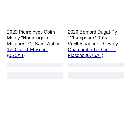
2020 Pierre Yves Colin 
2020 Bernard Dugat-Py 
Morey "Hommage à 
"Champeaux" Très 
Marguerite" - Saint-Aubin 
Vieilles Vignes - Gevrey 
1er Cru - 1 Flasche 
Chambertin 1er Cru - 1 
(0,75Â l)
Flasche (0,75Â l)