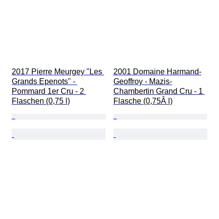
2017 Pierre Meurgey "Les 
2001 Domaine Harmand-
Grands Epenots" - 
Geoffroy - Mazis-
Pommard 1er Cru - 2 
Chambertin Grand Cru - 1 
Flaschen (0,75 l)
Flasche (0,75Â l)