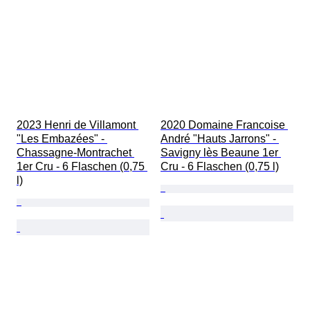
2023 Henri de Villamont 
2020 Domaine Francoise 
"Les Embazées" - 
André "Hauts Jarrons" - 
Chassagne-Montrachet 
Savigny lès Beaune 1er 
1er Cru - 6 Flaschen (0,75 
Cru - 6 Flaschen (0,75 l)
l)