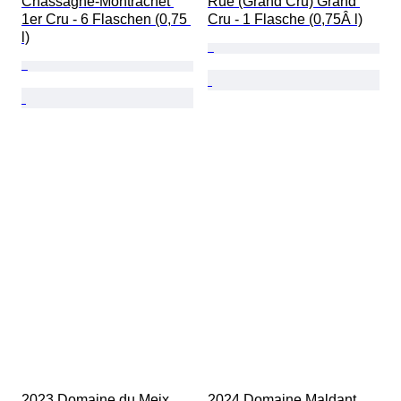
Chassagne-Montrachet 
Rue (Grand Cru) Grand 
1er Cru - 6 Flaschen (0,75 
Cru - 1 Flasche (0,75Â l)
l)
2023 Domaine du Meix 
2024 Domaine Maldant 