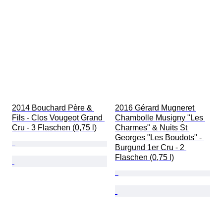
2014 Bouchard Père & 
2016 Gérard Mugneret 
Fils - Clos Vougeot Grand 
Chambolle Musigny "Les 
Cru - 3 Flaschen (0,75 l)
Charmes" & Nuits St 
Georges "Les Boudots" - 
Burgund 1er Cru - 2 
Flaschen (0,75 l)