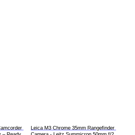
amcorder 
Leica M3 Chrome 35mm Rangefinder 
y – Ready 
Camera - Leitz Summicron 50mm f/2 