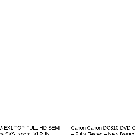
-EX1 TOP FULL HD SEMI 
Canon Canon DC310 DVD C
a SXS ,zoom ,XLR IN ! 
– Fully Tested – New Batter