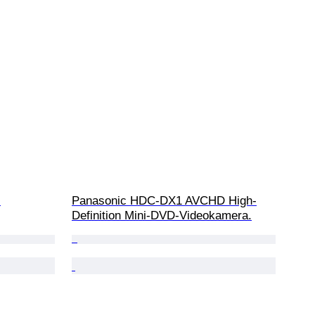
 
Panasonic HDC-DX1 AVCHD High-
Definition Mini-DVD-Videokamera.