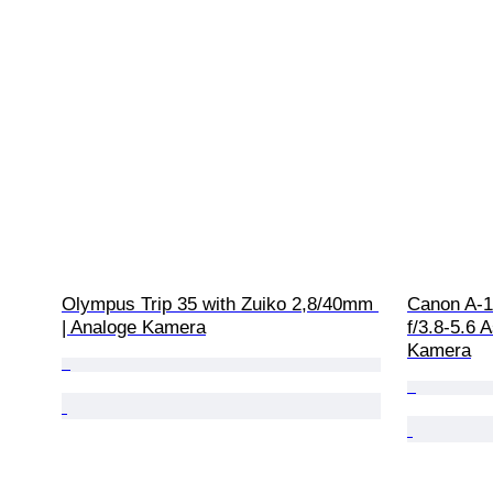
Olympus Trip 35 with Zuiko 2,8/40mm 
Canon A-1
| Analoge Kamera
f/3.8-5.6 
Kamera