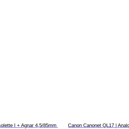
solette I + Agnar 4,5/85mm 
Canon Canonet QL17 | Anal