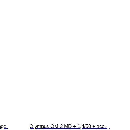
oge 
Olympus OM-2 MD + 1,4/50 + acc. | 