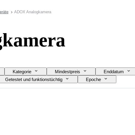
eräte
ADOX Analogkamera
gkamera
Kategorie
Mindestpreis
Enddatum
Getestet und funktionstüchtig
Epoche