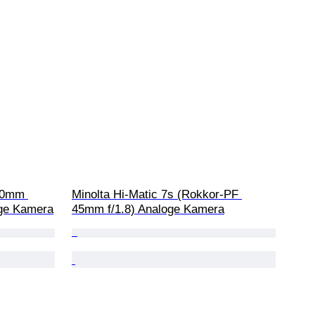
80mm 
Minolta Hi-Matic 7s (Rokkor-PF 
oge Kamera
45mm f/1.8) Analoge Kamera