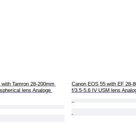
 with Tamron 28-200mm 
Canon EOS 55 with EF 28-
Aspherical lens Analoge 
f/3.5-5.6 IV USM lens Anal