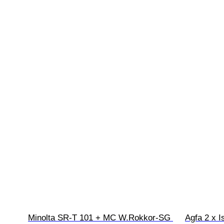
Minolta SR-T 101 + MC W.Rokkor-SG 
Agfa 2 x I