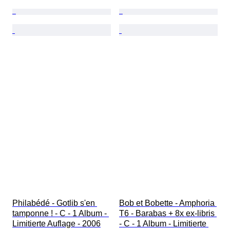
Philabédé - Gotlib s'en 
Bob et Bobette - Amphoria 
tamponne ! - C - 1 Album - 
T6 - Barabas + 8x ex-libris 
Limitierte Auflage - 2006
- C - 1 Album - Limitierte 