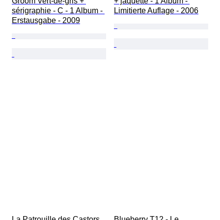
Groom Vert-de-gris + 
+ jaquette - 1 Album - 
sérigraphie - C - 1 Album - 
Limitierte Auflage - 2006
Erstausgabe - 2009
La Patrouille des Castors 
Blueberry T12 - Le 