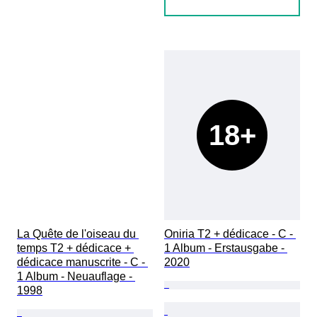
18+
La Quête de l'oiseau du 
Oniria T2 + dédicace - C - 
temps T2 + dédicace + 
1 Album - Erstausgabe - 
dédicace manuscrite - C - 
2020
1 Album - Neuauflage - 
1998