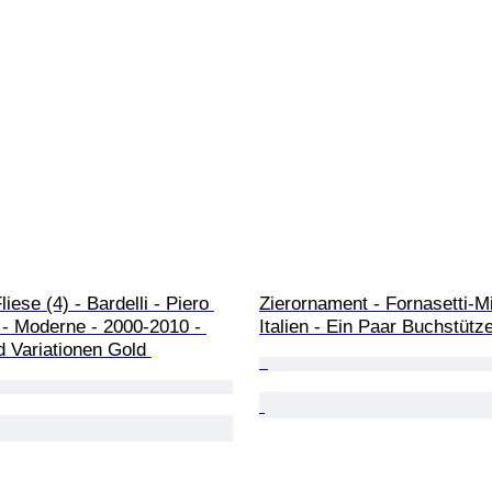
iese (4) - Bardelli - Piero 
Zierornament - Fornasetti-Mi
 - Moderne - 2000-2010 - 
Italien - Ein Paar Buchstütz
 Variationen Gold 