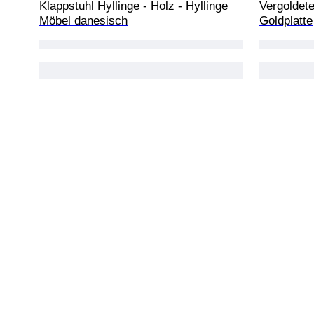
Klappstuhl Hyllinge - Holz - Hyllinge 
Vergoldete
Möbel danesisch
Goldplatte