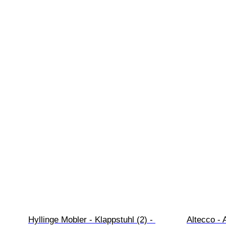
Hyllinge Mobler - Klappstuhl (2) - 
Altecco - 