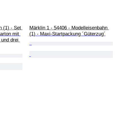
 (1) - Set 
Märklin 1 - 54406 - Modelleisenbahn 
arton mit 
(1) - Maxi-Startpackung ´Güterzug´
 und drei 