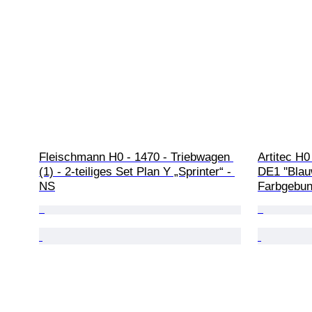
Fleischmann H0 - 1470 - Triebwagen 
Artitec H0
(1) - 2-teiliges Set Plan Y „Sprinter“ - 
DE1 ''Blau
NS
Farbgebun