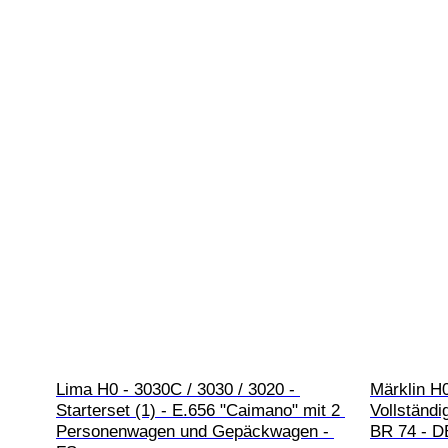
Lima H0 - 3030C / 3030 / 3020 - 
Märklin H0
Starterset (1) - E.656 "Caimano" mit 2 
Vollständi
Personenwagen und Gepäckwagen - 
BR 74 - D