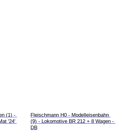
n (1) - 
Fleischmann H0 - Modelleisenbahn 
at '24' 
(9) - Lokomotive BR 212 + 8 Wagen - 
DB