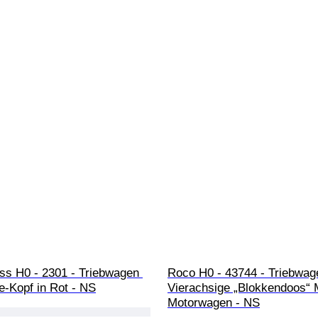
ss H0 - 2301 - Triebwagen 
Roco H0 - 43744 - Triebwage
e-Kopf in Rot - NS
Vierachsige „Blokkendoos“ M
Motorwagen - NS