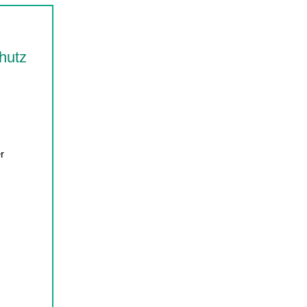
hutz
r