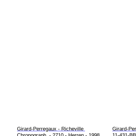
Girard-Perregaux - Richeville 
Girard-Per
Chronograph. - 2710 - Herren - 1998
11-431-BB