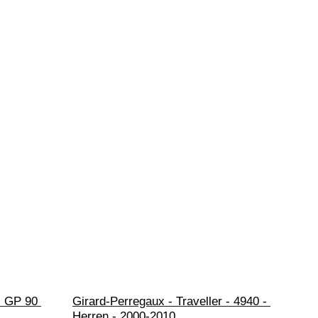
- GP 90 
Girard-Perregaux - Traveller - 4940 - 
Herren - 2000-2010 