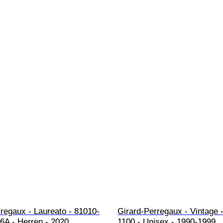
regaux - Laureato - 81010-
Girard-Perregaux - Vintage 
6A - Herren - 2020
1100 - Unisex - 1990-1999 