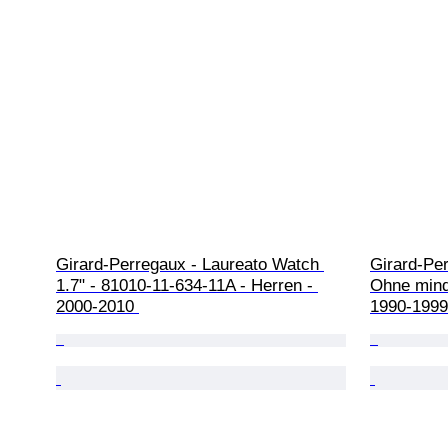
Girard-Perregaux - Laureato Watch 
Girard-Pe
1.7" - 81010-11-634-11A - Herren - 
Ohne minde
2000-2010 
1990-1999