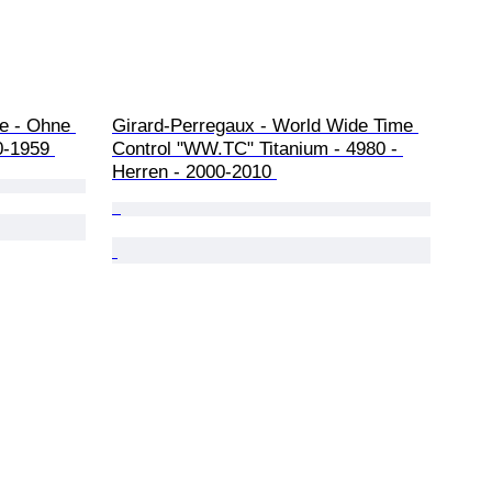
e - Ohne 
Girard-Perregaux - World Wide Time 
0-1959 
Control "WW.TC" Titanium - 4980 - 
Herren - 2000-2010 