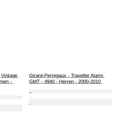
 Vintage 
Girard-Perregaux - Traveller Alarm 
men - 
GMT - 4940 - Herren - 2000-2010 