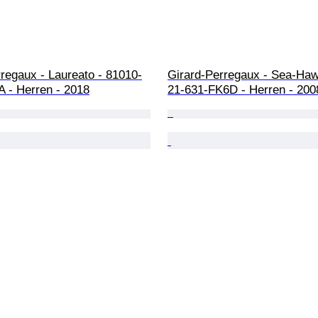
regaux - Laureato - 81010-
Girard-Perregaux - Sea-Haw
A - Herren - 2018
21-631-FK6D - Herren - 200