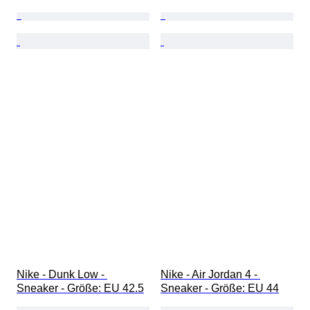
Nike - Dunk Low - 
Nike - Air Jordan 4 - 
Sneaker - Größe: EU 42.5
Sneaker - Größe: EU 44