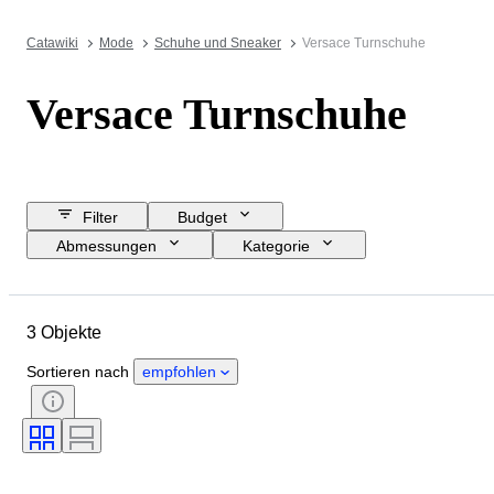
Catawiki
Mode
Schuhe und Sneaker
Versace Turnschuhe
Versace Turnschuhe
Filter
Budget
Abmessungen
Kategorie
Mindestpreis
Enddatum
Standort
Marke
Objekt
3 Objekte
Herkunftsland
Material
Geschlecht
Zustand
Farbe
Sortieren nach
empfohlen
Epoche
Muster
Accessoires enthalten
Schuhgröße