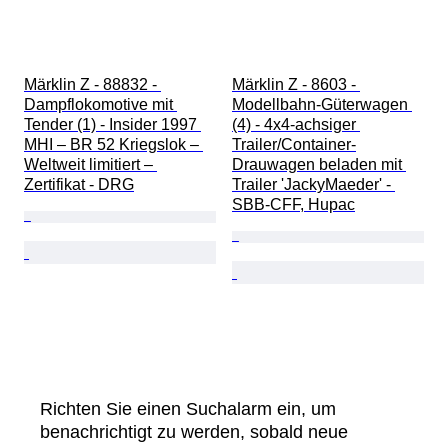
Märklin Z - 88832 - 
Märklin Z - 8603 - 
Dampflokomotive mit 
Modellbahn-Güterwagen 
Tender (1) - Insider 1997 
(4) - 4x4-achsiger 
MHI – BR 52 Kriegslok – 
Trailer/Container-
Weltweit limitiert – 
Drauwagen beladen mit 
Zertifikat - DRG
Trailer 'JackyMaeder' - 
SBB-CFF, Hupac
Richten Sie einen Suchalarm ein, um
benachrichtigt zu werden, sobald neue