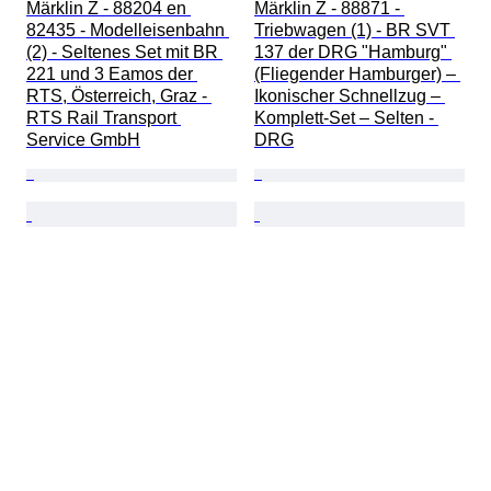
Märklin Z - 88204 en 
Märklin Z - 88871 - 
82435 - Modelleisenbahn 
Triebwagen (1) - BR SVT 
(2) - Seltenes Set mit BR 
137 der DRG "Hamburg" 
221 und 3 Eamos der 
(Fliegender Hamburger) – 
RTS, Österreich, Graz - 
Ikonischer Schnellzug – 
RTS Rail Transport 
Komplett-Set – Selten - 
Service GmbH
DRG