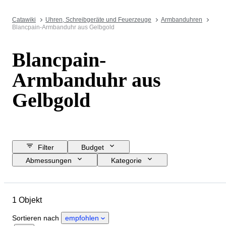
Catawiki
Uhren, Schreibgeräte und Feuerzeuge
Armbanduhren
Blancpain-Armbanduhr aus Gelbgold
Blancpain-
Armbanduhr aus
Gelbgold
Filter
Budget
Abmessungen
Kategorie
Mindestpreis
Enddatum
Standort
Marke
Objekt
1 Objekt
Material
Geschlecht
Zustand
Periode
Uhrwerk
Sortieren nach
empfohlen
Gehäusedurchmesser