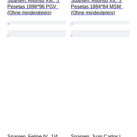
Spanien. Alfonso XIII.. 5 
Spanien. Alfonso XII.. 5 
Pesetas 1896*96 PGV  
Pesetas 1884*84 MSM  
(Ohne mindestpreis)
(Ohne mindestpreis)
Spanien. Felipe IV.. 1/4 
Spanien. Juan Carlos I.. 