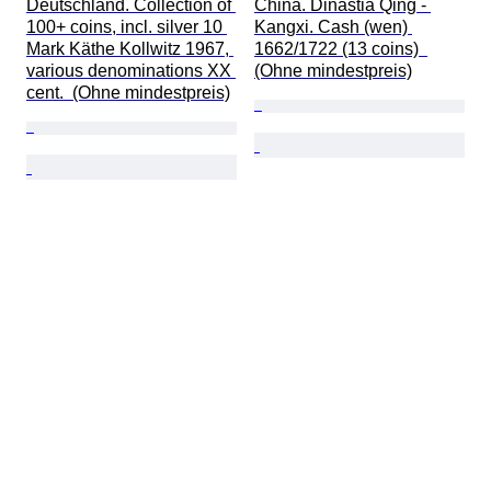
Deutschland. Collection of 
China. Dinastia Qing - 
100+ coins, incl. silver 10 
Kangxi. Cash (wen) 
Mark Käthe Kollwitz 1967, 
1662/1722 (13 coins)  
various denominations XX 
(Ohne mindestpreis)
cent.  (Ohne mindestpreis)