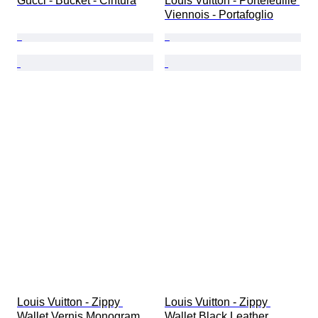
Gucci - Bucket - Cintura
Louis Vuitton - Portefeuille 
Viennois - Portafoglio
Louis Vuitton - Zippy 
Louis Vuitton - Zippy 
Wallet Vernis Monogram 
Wallet Black Leather 