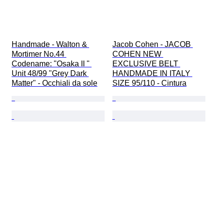
Handmade - Walton & 
Jacob Cohen - JACOB 
Mortimer No.44 
COHEN NEW 
Codename: "Osaka II " 
EXCLUSIVE BELT 
Unit 48/99 "Grey Dark 
HANDMADE IN ITALY 
Matter" - Occhiali da sole
SIZE 95/110 - Cintura