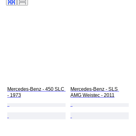
Condizioni (meccanica)
Condizioni (telaio e sottoscocca)
Condizioni (interni)
Condizioni (vernice e carrozzeria)
Colori corrispondenti
Matching numbers
Mercedes-Benz - 450 SLC 
Mercedes-Benz - SLS 
- 1973
AMG Weistec - 2011