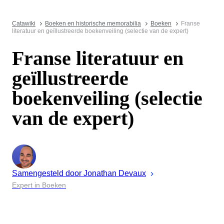
Catawiki
Boeken en historische memorabilia
Boeken
Franse
literatuur en geïllustreerde boekenveiling (selectie van de expert)
Franse literatuur en
geïllustreerde
boekenveiling (selectie
van de expert)
Samengesteld door
Jonathan
Devaux
Expert in Boeken