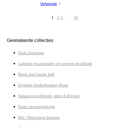
Volgende
1
2
3
…
79
Gerelateerde collecties
Duits leerboek
Latijnse incunabelen en vroege drukboek
Boek met harde kaft
Engelse kinderboeken Boek
Italiaans kookboek, eten & drinken
Duits sociologieboek
Mix / Meerdere boeken