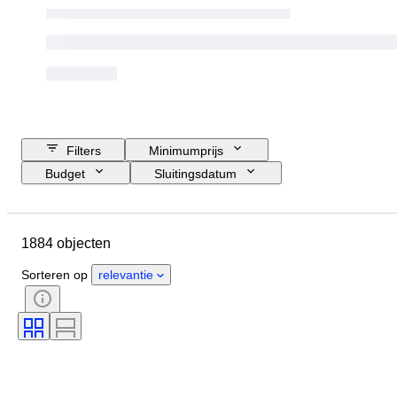
Filters
Minimumprijs
Budget
Sluitingsdatum
Locatie
Object
Land van herkomst
Materiaal
1884 objecten
Conditie
Extra's
Periode
Onderwerp
Stijl
Techniek
Sorteren op
relevantie
Handtekening
Band
Oplage
Taal
Kleur
Serie
Era
Verkocht door
Sport
Kunstenaar
Origineel / Replica
Militaire organisatie