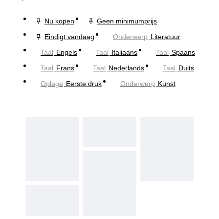
Nu kopen
Geen minimumprijs
Eindigt vandaag
Onderwerp
Literatuur
Taal
Engels
Taal
Italiaans
Taal
Spaans
Taal
Frans
Taal
Nederlands
Taal
Duits
Oplage
Eerste druk
Onderwerp
Kunst