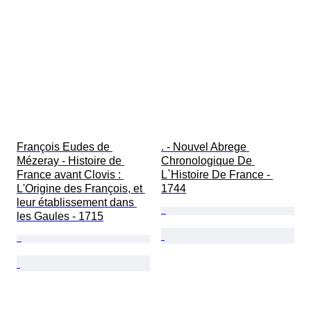
Type stripboek
François Eudes de 
. - Nouvel Abrege 
Mézeray - Histoire de 
Chronologique De 
France avant Clovis : 
L`Histoire De France - 
L'Origine des François, et 
1744
leur établissement dans 
les Gaules - 1715