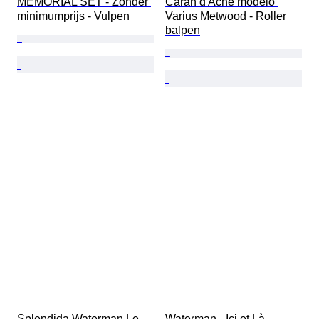
MEMORIAL SET - Zonder 
Caran d'Ache modelo 
minimumprijs - Vulpen
Varius Metwood - Roller 
balpen
Splendida Waterman Le 
Waterman - Ici et Là 