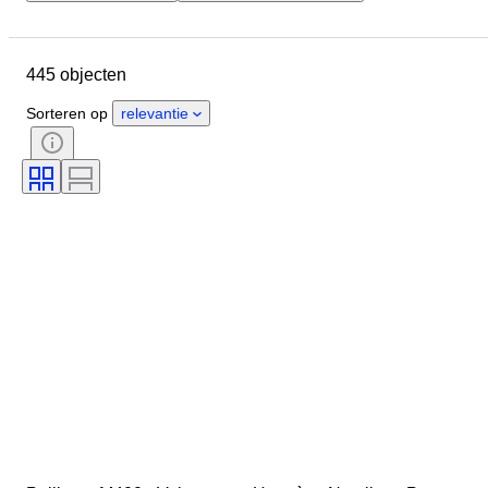
Budget
Locatie
Merk
Object
Land van herkomst
445 objecten
Materiaal
Conditie
Periode
Era
Penpunt maat
Model
Sorteren op
relevantie