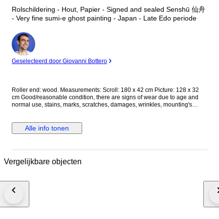
Rolschildering - Hout, Papier - Signed and sealed Senshū 仙舟
- Very fine sumi-e ghost painting - Japan - Late Edo periode
Expert
Geselecteerd door Giovanni Bottero
Roller end: wood. Measurements: Scroll: 180 x 42 cm Picture: 128 x 32
cm Good/reasonable condition, there are signs of wear due to age and
normal use, stains, marks, scratches, damages, wrinkles, mounting's
damages; please, see pictures for actual condition. Registered shipping
with tracking number, well packed for safe and fast delivering!
Alle info tonen
Vergelijkbare objecten