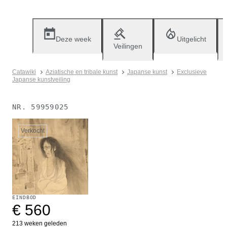
Deze week
Uitgelicht
Veilingen
Catawiki
Aziatische en tribale kunst
Japanse kunst
Exclusieve
Japanse kunstveiling
NR.
59959025
Verkocht
EINDBOD
€ 560
213 weken geleden