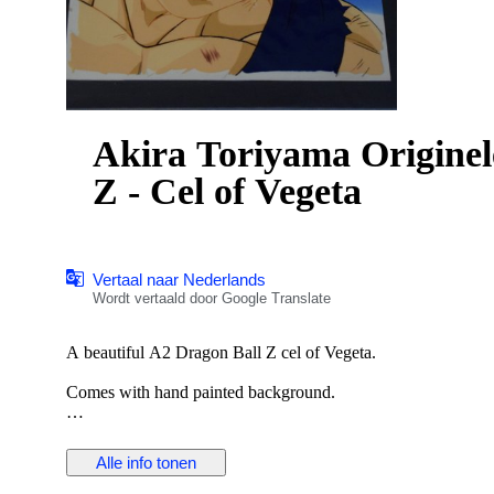
Akira Toriyama Originele
Z - Cel of Vegeta
Vertaal naar Nederlands
Wordt vertaald door Google Translate
A beautiful A2 Dragon Ball Z cel of Vegeta.
Comes with hand painted background.
One of the best Vegeta cels I've seen.
Alle info tonen
Bid with confidence. The animation cel will be shipped sturdy