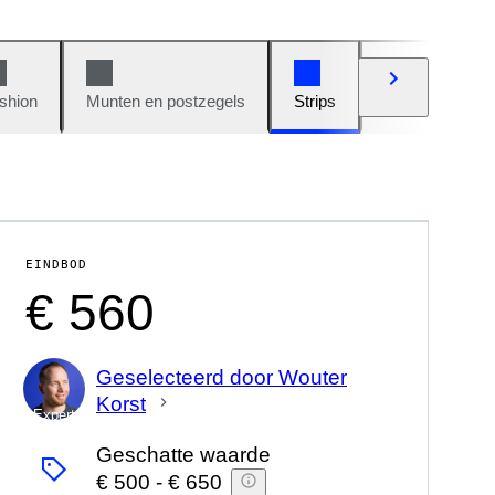
shion
Munten en postzegels
Strips
Auto's en moto
EINDBOD
€ 560
Geselecteerd door Wouter
Korst
Expert
Geschatte waarde
€ 500
-
€ 650