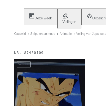
Deze week
Uitgelich
Veilingen
Catawiki
Strips en animatie
Animatie
Veiling van Japanse a
NR.
87430109
Verkocht