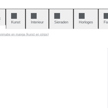
t
Kunst
Interieur
Sieraden
Horloges
Fa
nimatie en manga (kunst en strips)