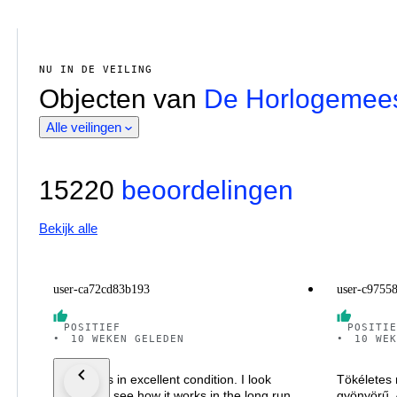
NU IN DE VEILING
Objecten van
De Horlogemees
Alle veilingen
15220
beoordelingen
Bekijk alle
user-ca72cd83b193
user-c9755
POSITIEF
POSITIE
•
10 WEKEN GELEDEN
•
10 WEK
Watch was in excellent condition. I look
Tökéletes 
forward to see how it works in the long run.
gyönyörű. 