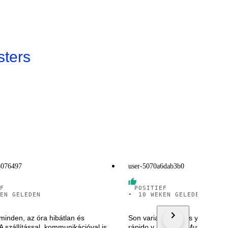
ters
8076497
user-5070a6dab3b0
F
POSITIEF
EN GELEDEN
•
10 WEKEN GELEDEN
minden, az óra hibátlan és
Son varias compras ya y como
A szállítással, kommunikációval is
rápido y perfecto. Muy recome