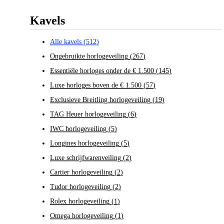
Kavels
Alle kavels
(
512
)
Ongebruikte horlogeveiling
(
267
)
Essentiële horloges onder de € 1.500
(
145
)
Luxe horloges boven de € 1.500
(
57
)
Exclusieve Breitling horlogeveiling
(
19
)
TAG Heuer horlogeveiling
(
6
)
IWC horlogeveiling
(
5
)
Longines horlogeveiling
(
5
)
Luxe schrijfwarenveiling
(
2
)
Cartier horlogeveiling
(
2
)
Tudor horlogeveiling
(
2
)
Rolex horlogeveiling
(
1
)
Omega horlogeveiling
(
1
)