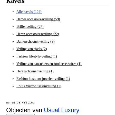
Kavels
Alle kavels
(
124
)
Dames accessoiresveiling
(
59
)
Brillenveiling
(
27
)
Heren accessoiresveiling
(
22
)
Damesschoenenveiling
(
9
)
Veiling van sjaals
(
2
)
Fashion lifestyle-veiling
(
1
)
Veiling van aanstekers en rookaccessoires
(
1
)
Herenschoenenveiling
(
1
)
Fashion kostuum juwelen-veiling
(
1
)
Louis Vuitton tassenveiling
(
1
)
NU IN DE VEILING
Objecten van
Usual Luxury