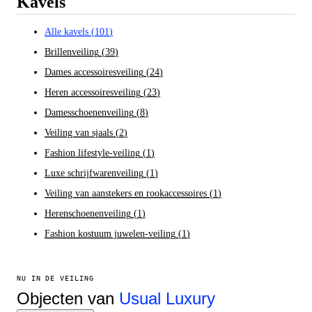
Kavels
Alle kavels
(
101
)
Brillenveiling
(
39
)
Dames accessoiresveiling
(
24
)
Heren accessoiresveiling
(
23
)
Damesschoenenveiling
(
8
)
Veiling van sjaals
(
2
)
Fashion lifestyle-veiling
(
1
)
Luxe schrijfwarenveiling
(
1
)
Veiling van aanstekers en rookaccessoires
(
1
)
Herenschoenenveiling
(
1
)
Fashion kostuum juwelen-veiling
(
1
)
NU IN DE VEILING
Objecten van
Usual Luxury