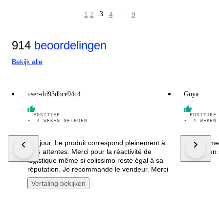
1
2
3
4
…
9
914
beoordelingen
Bekijk alle
user-dd93dbce94c4
Goya
POSITIEF
POSITIEF
•
4 WEKEN GELEDEN
•
4 WEKEN
Bonjour, Le produit correspond pleinement à
heel blij m
mes attentes. Merci pour la réactivité de
verpakt en 
logistique même si colissimo reste égal à sa
réputation. Je recommande le vendeur. Merci
Vertaling bekijken