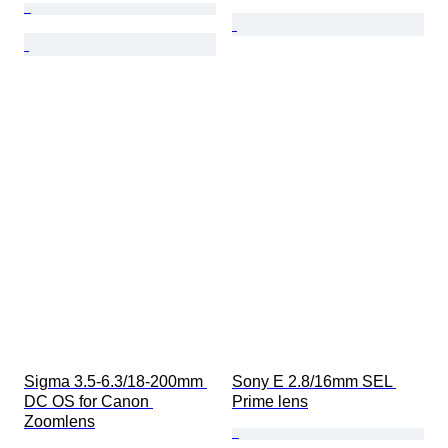
Sigma 3.5-6.3/18-200mm 
Sony E 2.8/16mm SEL 
DC OS for Canon 
Prime lens
Zoomlens