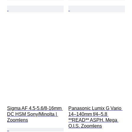
Sigma AF 4.5-5.6/8-16mm 
Panasonic Lumix G Vario 
DC HSM Sony/Minolta | 
14–140mm f/4–5.8 
Zoomlens
**READ** ASPH. Mega 
O.I.S. Zoomlens