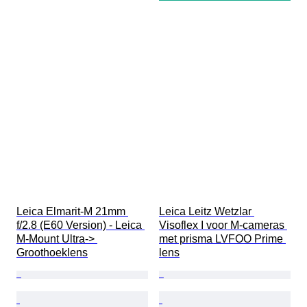
Leica Elmarit-M 21mm 
Leica Leitz Wetzlar 
f/2.8 (E60 Version) - Leica 
Visoflex I voor M-cameras 
M-Mount Ultra-> 
met prisma LVFOO Prime 
Groothoeklens
lens