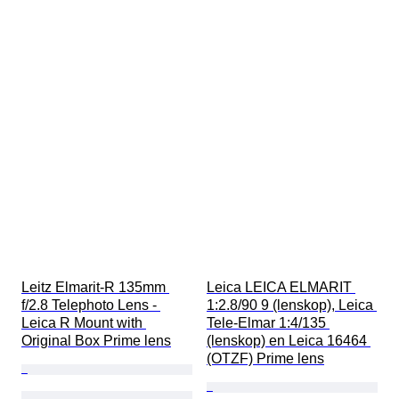
Leitz Elmarit-R 135mm 
Leica LEICA ELMARIT 
f/2.8 Telephoto Lens - 
1:2.8/90 9 (lenskop), Leica 
Leica R Mount with 
Tele-Elmar 1:4/135 
Original Box Prime lens
(lenskop) en Leica 16464 
(OTZF) Prime lens