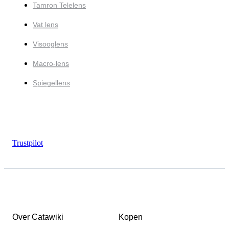
Tamron Telelens
Vat lens
Visooglens
Macro-lens
Spiegellens
Trustpilot
Over Catawiki
Kopen