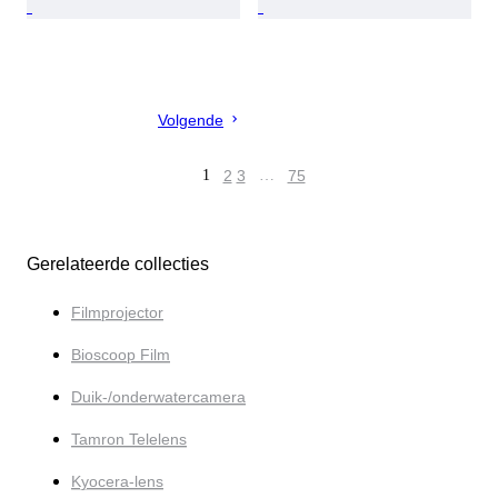
Volgende
1
2
3
…
75
Gerelateerde collecties
Filmprojector
Bioscoop Film
Duik-/onderwatercamera
Tamron Telelens
Kyocera-lens