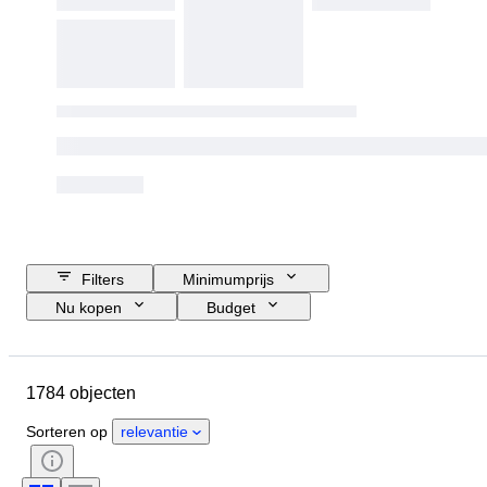
Filters
Minimumprijs
Nu kopen
Budget
Sluitingsdatum
Locatie
Merk
Object
1784 objecten
Land van herkomst
Materiaal
Conditie
Periode
Sorteren op
relevantie
Onderwerp
Stijl
Techniek
Oplage
Taal