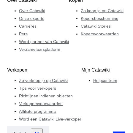
Over Catawiki
Kopen
Over Catawiki
Zo koop je op Catawiki
Onze experts
Kopersbescherming
Carrières
Catawiki Stories
Pers
Kopersvoorwaarden
Word partner van Catawiki
Verzamelaarsplatform
Verkopen
Mijn Catawiki
Zo verkoop je op Catawiki
Helpcentrum
Tips voor verkopers
Richtlijnen indienen objecten
Verkopersvoorwaarden
Affiliate programma
Word een Catawiki Live-verkoper