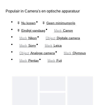
Populair in Camera's en optische apparatuur
Nu kopen
Geen minimumprijs
Eindigt vandaag
Merk
Canon
Merk
Nikon
Object
Digitale camera
Merk
Sony
Merk
Leica
Object
Analoge camera
Merk
Olympus
Merk
Pentax
Merk
Fuji