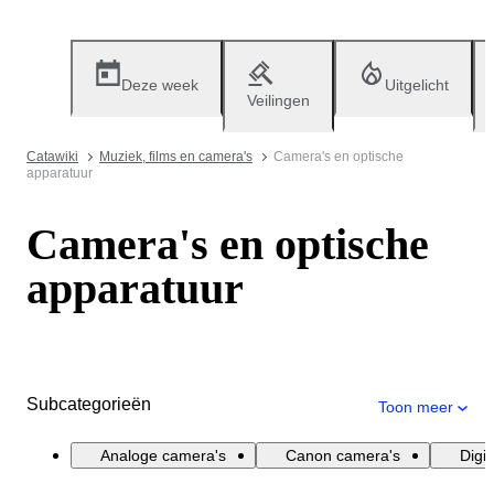
Deze week
Uitgelicht
Veilingen
Catawiki
Muziek, films en camera's
Camera's en optische
apparatuur
Camera's en optische
apparatuur
Subcategorieën
Toon meer
Analoge camera's
Canon camera's
Digi