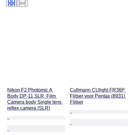
Lensbevestiging
Type videorecorder
Type telescoop
Type videocamera
Type microscoop
Type verrekijker
Getest en werkend
Verkocht door
Era
Filmtype
Maker
Nikon F2 Photomic A 
Cullmann CUlight FR36P 
Body DP-11 SLR  Film 
Flitser voor Pentax (8931) 
Camera body Single lens 
Flitser
reflex camera (SLR)