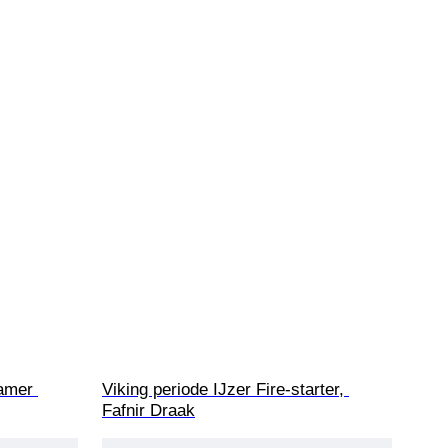
hamer 
Viking periode IJzer Fire-starter, 
Fafnir Draak