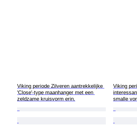
Viking periode Zilveren aantrekkelijke 
Viking per
'Close'-type maanhanger met een 
interessan
zeldzame kruisvorm erin.
smalle vo