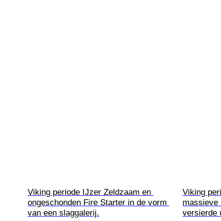
Viking periode IJzer Zeldzaam en 
Viking per
ongeschonden Fire Starter in de vorm 
massieve 
van een slaggalerij.
versierde 