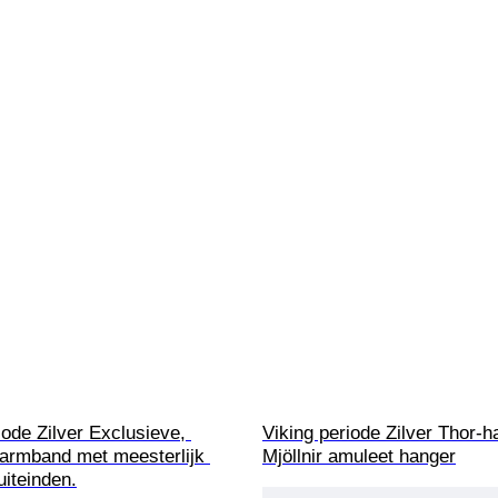
iode Zilver Exclusieve, 
Viking periode Zilver Thor-
armband met meesterlijk 
Mjöllnir amuleet hanger
uiteinden.