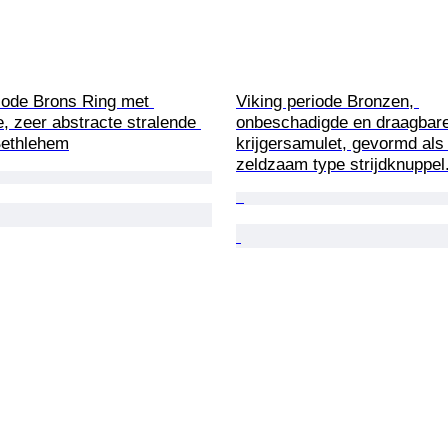
iode Brons Ring met 
Viking periode Bronzen, 
e, zeer abstracte stralende 
onbeschadigde en draagbare
Bethlehem
krijgersamulet, gevormd als
zeldzaam type strijdknuppel