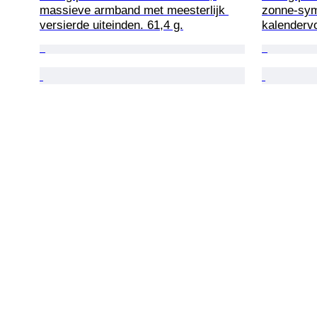
massieve armband met meesterlijk 
zonne-sym
versierde uiteinden. 61,4 g.
kalenderv