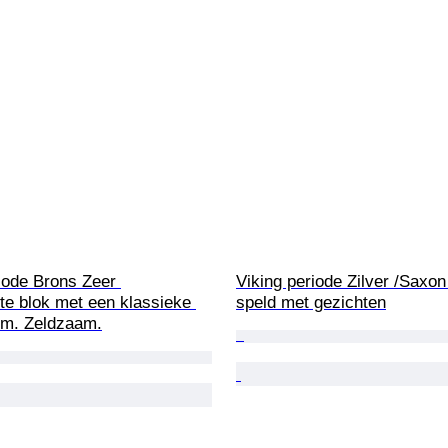
iode Brons Zeer 
Viking periode Zilver /Saxon
te blok met een klassieke 
speld met gezichten
rm. Zeldzaam.