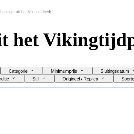
heologie uit het Vikingtijdperk
t het Vikingtijd
Categorie
Minimumprijs
Sluitingsdatum
ditie
Stijl
Origineel / Replica
Soorte