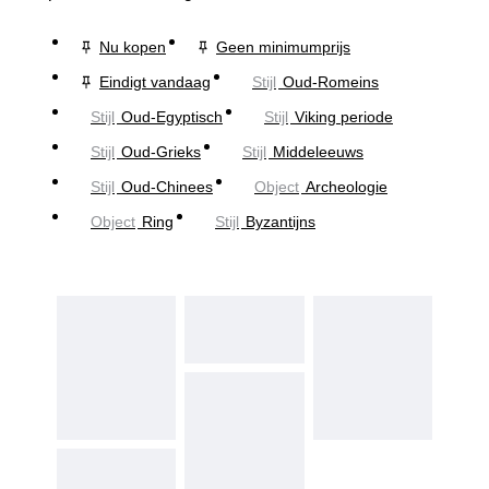
Nu kopen
Geen minimumprijs
Eindigt vandaag
Stijl
Oud-Romeins
Stijl
Oud-Egyptisch
Stijl
Viking periode
Stijl
Oud-Grieks
Stijl
Middeleeuws
Stijl
Oud-Chinees
Object
Archeologie
Object
Ring
Stijl
Byzantijns