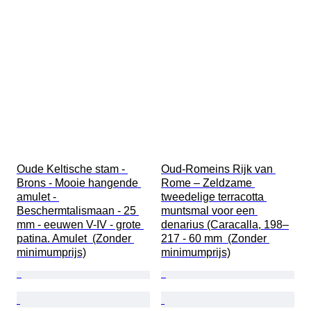
Maat op het artikel
Cultuur
Era
Kunstenaar
Origineel / Replica
Herkomst
Oude Keltische stam - 
Oud-Romeins Rijk van 
Brons - Mooie hangende 
Rome – Zeldzame 
amulet - 
tweedelige terracotta 
Beschermtalismaan - 25 
muntsmal voor een 
mm - eeuwen V-IV - grote 
denarius (Caracalla, 198–
patina. Amulet  (Zonder 
217 - 60 mm  (Zonder 
minimumprijs)
minimumprijs)