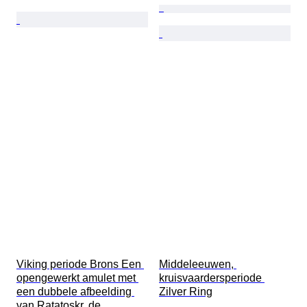
Viking periode Brons Een 
Middeleeuwen, 
opengewerkt amulet met 
kruisvaardersperiode 
een dubbele afbeelding 
Zilver Ring
van Ratatoskr, de 