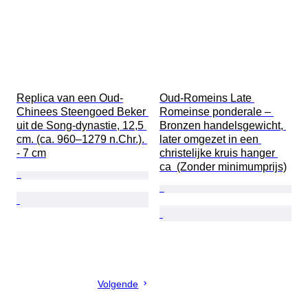
Replica van een Oud-
Oud-Romeins Late 
Chinees Steengoed Beker 
Romeinse ponderale – 
uit de Song-dynastie, 12,5 
Bronzen handelsgewicht, 
cm. (ca. 960–1279 n.Chr.). 
later omgezet in een 
- 7 cm
christelijke kruis hanger 
ca  (Zonder minimumprijs)
Volgende