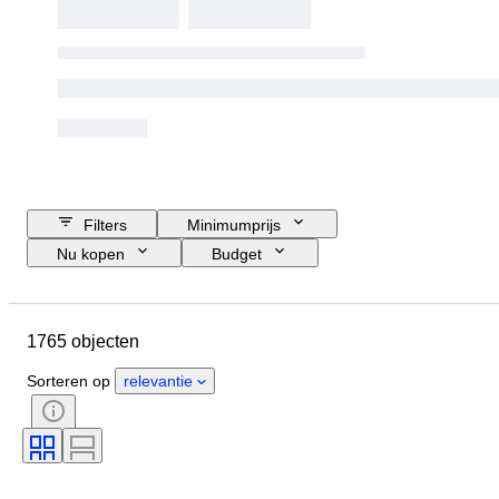
Filters
Minimumprijs
Nu kopen
Budget
Sluitingsdatum
Locatie
Grootte
Afmetingen
Object
1765 objecten
Land van herkomst
Materiaal
Geslacht
Conditie
Periode
Sorteren op
relevantie
Steen
Certificaat
Fijnheid
Stijl
Handtekening
Kleur
Valuta
Geslepen
Soorten archeologie