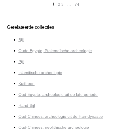
1
2
3
…
74
Gerelateerde collecties
Bijl
Oude Egypte, Ptolemeïsche archeologie
Pijl
Islamitische archeologie
Kuitbeen
Oud Egypte, archeologie uit de late periode
Hand-Bijl
Oud-Chinees, archeologie uit de Han-dynastie
Oud-Chinees, neolithische archeologie