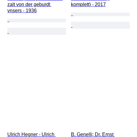
zalt von der geburdt 
komplett) - 2017
vnsers - 1936
Ulrich Hegner - Ulrich 
B. Genelli; Dr. Ernst 