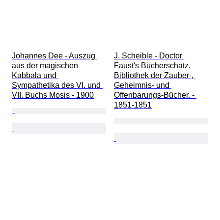
Johannes Dee - Auszug 
J. Scheible - Doctor 
aus der magischen 
Faust's Bücherschatz. 
Kabbala und 
Bibliothek der Zauber-, 
Sympathetika des VI. und 
Geheimnis- und 
VII. Buchs Mosis - 1900
Offenbarungs-Bücher. - 
1851-1851