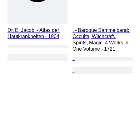
Dr. E. Jacobi - Atlas der 
. - Baroque Sammelband: 
Hautkrankheiten - 1904
Occulta, Witchcraft, 
Spirits, Magic. 4 Works in 
One Volume - 1721