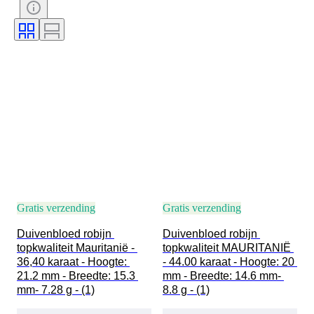
Gratis verzending
Gratis verzending
Duivenbloed robijn 
Duivenbloed robijn 
topkwaliteit Mauritanië - 
topkwaliteit MAURITANIË 
36,40 karaat - Hoogte: 
- 44.00 karaat - Hoogte: 20 
21.2 mm - Breedte: 15.3 
mm - Breedte: 14.6 mm- 
mm- 7.28 g - (1)
8.8 g - (1)