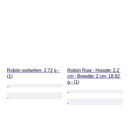
Robijn oorbellen- 2.72 g - 
Robijn Ruw - Hoogte: 2.2 
(1)
cm - Breedte: 2 cm- 18.92 
g - (1)