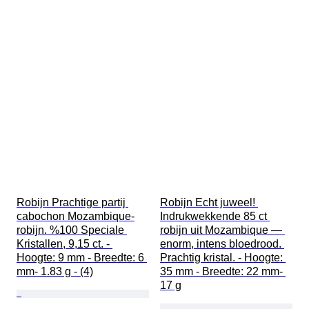
Robijn Prachtige partij 
Robijn Echt juweel! 
cabochon Mozambique-
Indrukwekkende 85 ct 
robijn. %100 Speciale 
robijn uit Mozambique — 
Kristallen, 9,15 ct. - 
enorm, intens bloedrood. 
Hoogte: 9 mm - Breedte: 6 
Prachtig kristal. - Hoogte: 
mm- 1.83 g - (4)
35 mm - Breedte: 22 mm- 
17 g