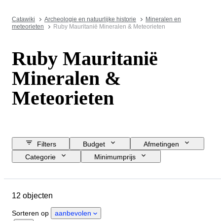
Catawiki
Archeologie en natuurlijke historie
Mineralen en
meteorieten
Ruby Mauritanië Mineralen & Meteorieten
Ruby Mauritanië
Mineralen &
Meteorieten
Filters
Budget
Afmetingen
Categorie
Minimumprijs
Sluitingsdatum
Locatie
Object
Land van herkomst
12 objecten
Mineraal
Sorteren op
aanbevolen