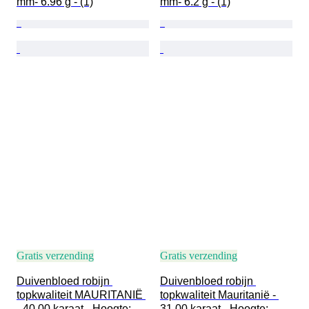
mm- 6.96 g - (1)
mm- 6.2 g - (1)
Gratis verzending
Gratis verzending
Duivenbloed robijn 
Duivenbloed robijn 
topkwaliteit MAURITANIË 
topkwaliteit Mauritanië - 
- 40,00 karaat - Hoogte: 
31,00 karaat - Hoogte: 