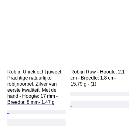
Robijn Uniek echt juweel! 
Robijn Ruw - Hoogte: 2.1 
Prachtige natuurlijke 
cm - Breedte: 1.8 cm- 
robijnoorbel. Zilver van 
15.79 g - (1)
eerste kwaliteit. Met de 
hand - Hoogte: 17 mm - 
Breedte: 8 mm- 1.47 g