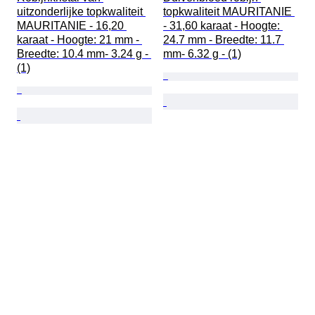
uitzonderlijke topkwaliteit 
topkwaliteit MAURITANIE 
MAURITANIE - 16,20 
- 31,60 karaat - Hoogte: 
karaat - Hoogte: 21 mm - 
24.7 mm - Breedte: 11.7 
Breedte: 10.4 mm- 3.24 g - 
mm- 6.32 g - (1)
(1)