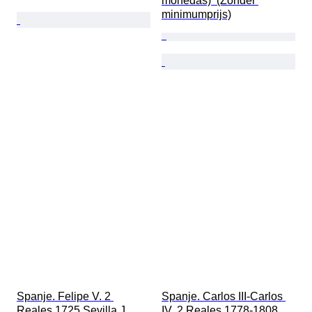
monedas)  (Zonder 
minimumprijs)
Spanje. Felipe V. 2 
Spanje. Carlos III-Carlos 
Reales 1725 Sevilla J  
IV. 2 Reales 1778-1808 