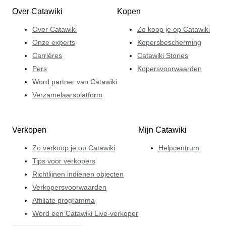
Over Catawiki
Kopen
Over Catawiki
Zo koop je op Catawiki
Onze experts
Kopersbescherming
Carrières
Catawiki Stories
Pers
Kopersvoorwaarden
Word partner van Catawiki
Verzamelaarsplatform
Verkopen
Mijn Catawiki
Zo verkoop je op Catawiki
Helpcentrum
Tips voor verkopers
Richtlijnen indienen objecten
Verkopersvoorwaarden
Affiliate programma
Word een Catawiki Live-verkoper