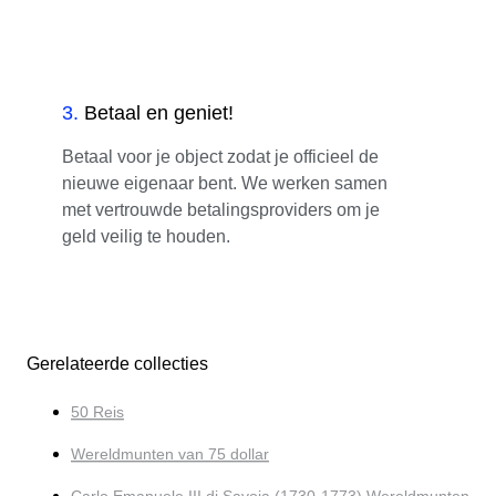
3
.
Betaal en geniet!
Betaal voor je object zodat je officieel de
nieuwe eigenaar bent. We werken samen
met vertrouwde betalingsproviders om je
geld veilig te houden.
Gerelateerde collecties
50 Reis
Wereldmunten van 75 dollar
Carlo Emanuele III di Savoia (1730-1773) Wereldmunten