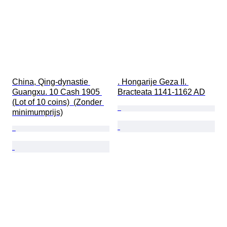
China, Qing-dynastie 
. Hongarije Geza II. 
Guangxu. 10 Cash 1905 
Bracteata 1141-1162 AD
(Lot of 10 coins)  (Zonder 
minimumprijs)