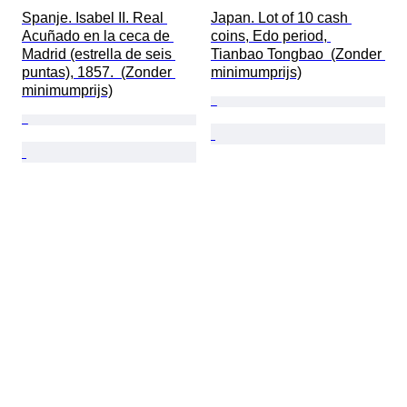
Spanje. Isabel II. Real 
Japan. Lot of 10 cash 
Acuñado en la ceca de 
coins, Edo period, 
Madrid (estrella de seis 
Tianbao Tongbao  (Zonder 
puntas), 1857.  (Zonder 
minimumprijs)
minimumprijs)