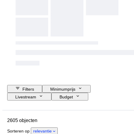
Filters
Minimumprijs
Livestream
Budget
Sluitingsdatum
Locatie
Object
Land van herkomst
2605 objecten
Materiaal
Conditie
Certificaat
Onderwerp
Sorteren op
relevantie