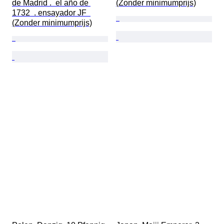
de Madrid .  el año de 
(Zonder minimumprijs)
1732  . ensayador JF  
(Zonder minimumprijs)