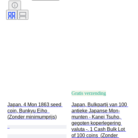
Handtekening
Valuta
Type munt
Heerser/tijdperk
Era
Kunstenaar
Gratis verzending
Japan. 4 Mon 1863 seed 
Japan, Bulkpartij van 100 
coin, Bunkyu Eiho  
antieke Japanse Mon-
(Zonder minimumprijs)
munten - Kanei Tsuho, 
gegoten koperlegering 
valuta -. 1 Cash Bulk Lot 
of 100 coins  (Zonder 