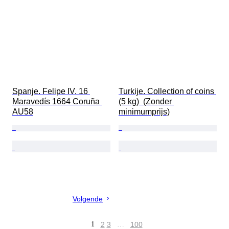
Spanje. Felipe IV. 16 
Turkije. Collection of coins 
Maravedís 1664 Coruña 
(5 kg)  (Zonder 
AU58
minimumprijs)
Volgende
1
2
3
…
100