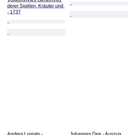
derer Sigillen, Kräuter und 
- 1737
Andrea Lugiato - 
Johannes Dee - Auszug 