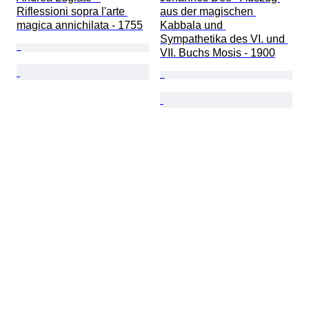
Riflessioni sopra l'arte 
aus der magischen 
magica annichilata - 1755
Kabbala und 
Sympathetika des VI. und 
VII. Buchs Mosis - 1900