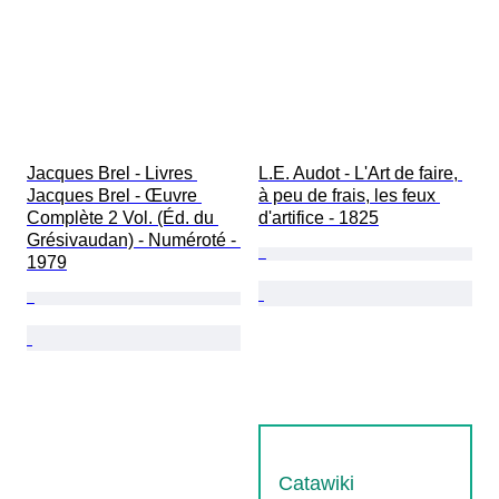
Jacques Brel - Livres 
L.E. Audot - L'Art de faire, 
Jacques Brel - Œuvre 
à peu de frais, les feux 
Complète 2 Vol. (Éd. du 
d'artifice - 1825
Grésivaudan) - Numéroté - 
1979
Catawiki