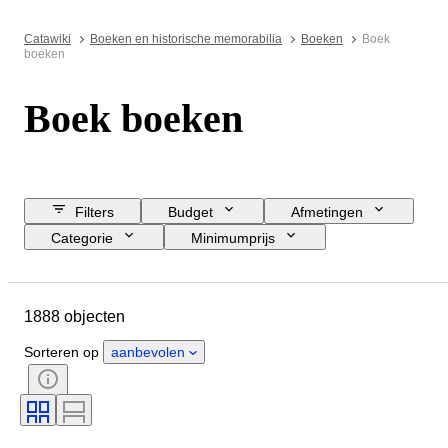
Catawiki
Boeken en historische memorabilia
Boeken
Boek
boeken
Boek boeken
Filters
Budget
Afmetingen
Categorie
Minimumprijs
Sluitingsdatum
Locatie
Merk
Object
Conditie
1888 objecten
Extra's
Onderwerp
Stijl
Band
Oplage
Taal
Sorteren op
aanbevolen
Serie
Militaire organisatie
Kunstenaar
Maker