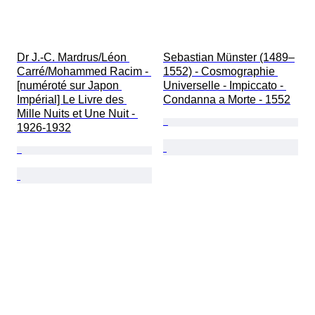
Dr J.-C. Mardrus/Léon 
Sebastian Münster (1489–
Carré/Mohammed Racim - 
1552) - Cosmographie 
[numéroté sur Japon 
Universelle - Impiccato - 
Impérial] Le Livre des 
Condanna a Morte - 1552
Mille Nuits et Une Nuit - 
1926-1932