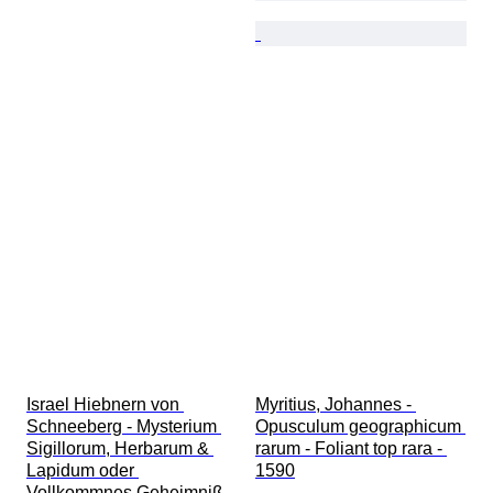
Israel Hiebnern von 
Myritius, Johannes - 
Schneeberg - Mysterium 
Opusculum geographicum 
Sigillorum, Herbarum & 
rarum - Foliant top rara - 
Lapidum oder 
1590
Vollkommnes Geheimniß 