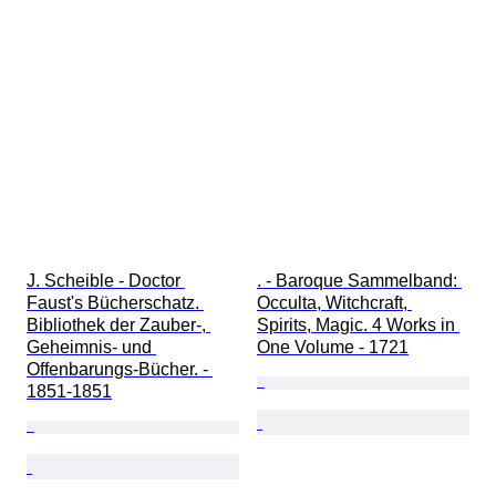
J. Scheible - Doctor 
. - Baroque Sammelband: 
Faust's Bücherschatz. 
Occulta, Witchcraft, 
Bibliothek der Zauber-, 
Spirits, Magic. 4 Works in 
Geheimnis- und 
One Volume - 1721
Offenbarungs-Bücher. - 
1851-1851