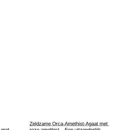
Zeldzame Orca-Amethist-Agaat met 
 met 
roze amethist – Een uitzonderlijk 