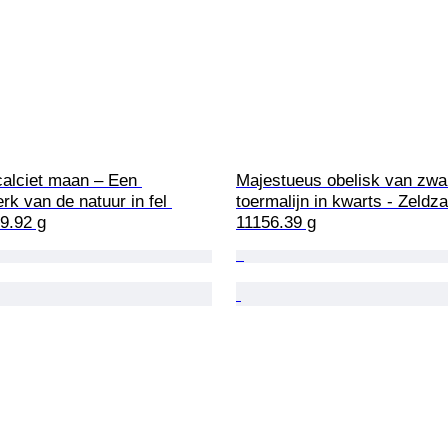
calciet maan – Een 
Majestueus obelisk van zwa
k van de natuur in fel 
toermalijn in kwarts - Zeldz
49.92 g
11156.39 g