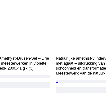
 Amethyst-Drusen-Set – Drie 
Natuurlijke amethist-vlinder
e meesterwerken in violette 
met agaat – uitdrukking van 
id- 2000.41 g - (3)
schoonheid en transformatie
Meesterwerk van de natuur-