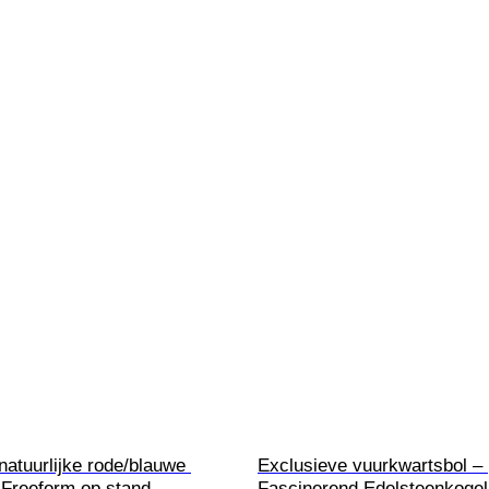
natuurlijke rode/blauwe 
Exclusieve vuurkwartsbol – 
 Freeform op stand- 
Fascinerend Edelsteenkogel