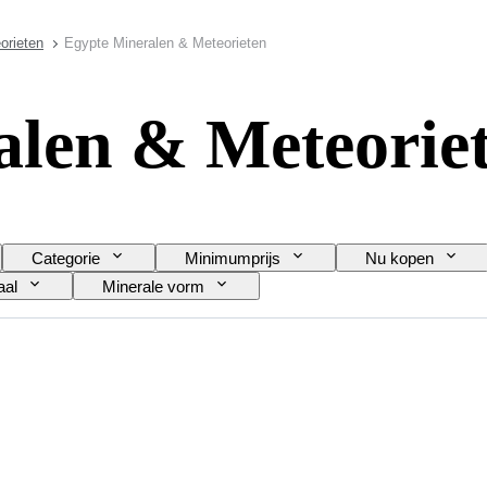
orieten
Egypte Mineralen & Meteorieten
alen & Meteorie
Categorie
Minimumprijs
Nu kopen
aal
Minerale vorm