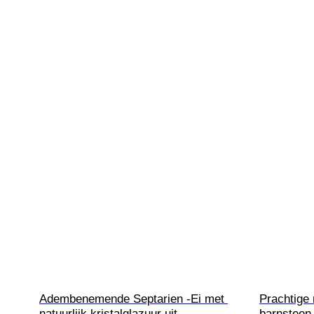
Adembenemende Septarien -Ei met 
Prachtige 
natuurlijk kristalglazuur uit 
barnsteen