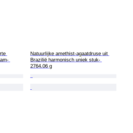
rte 
Natuurlijke amethist-agaatdruse uit 
aam- 
Brazilië harmonisch uniek stuk- 
2764.06 g