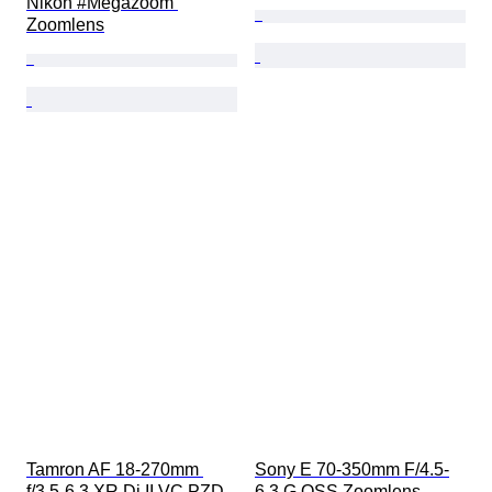
Nikon #Megazoom 
Zoomlens
Tamron AF 18-270mm 
Sony E 70-350mm F/4.5-
f/3.5-6.3 XR Di II VC PZD 
6.3 G OSS Zoomlens