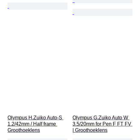
Olympus H.Zuiko Auto-S 
Olympus G.Zuiko Auto W 
1.2/42mm / Half frame 
3.5/20mm for Pen F FT FV 
Groothoeklens
| Groothoeklens