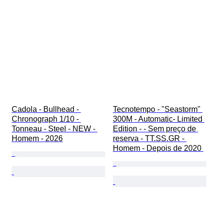
Cadola - Bullhead - 
Tecnotempo - "Seastorm" 
Chronograph 1/10 - 
300M - Automatic- Limited 
Tonneau - Steel - NEW - 
Edition - - Sem preço de 
Homem - 2026
reserva - TT.SS.GR - 
Homem - Depois de 2020 