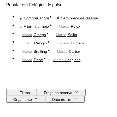
Popular em Relógios de pulso
Comprar agora
Sem preço de reserva
A terminar hoje
Marca
Rolex
Marca
Omega
Marca
Seiko
Objeto
Relógio
Género
Homem
Marca
Breitling
Marca
Cartier
Marca
Tissot
Marca
Longines
Filtros
Preço de reserva
Orçamento
Data de fim
Localização
Marca
Diâmetro da caixa