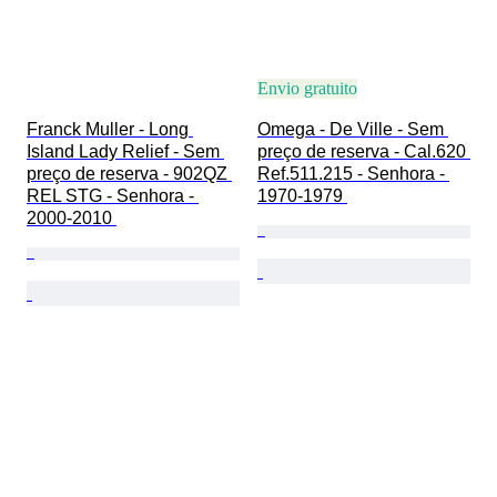
Envio gratuito
Franck Muller - Long 
Omega - De Ville - Sem 
Island Lady Relief - Sem 
preço de reserva - Cal.620 
preço de reserva - 902QZ 
Ref.511.215 - Senhora - 
REL STG - Senhora - 
1970-1979 
2000-2010 