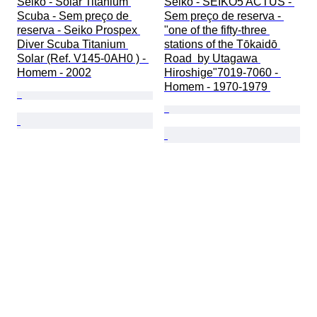
Seiko - Solar Titanium 
Seiko - SEIKO5 ACTUS - 
Scuba - Sem preço de 
Sem preço de reserva - 
reserva - Seiko Prospex 
"one of the fifty-three 
Diver Scuba Titanium 
stations of the Tōkaidō 
Solar (Ref. V145-0AH0 ) - 
Road  by Utagawa 
Homem - 2002
Hiroshige"7019-7060 - 
Homem - 1970-1979 