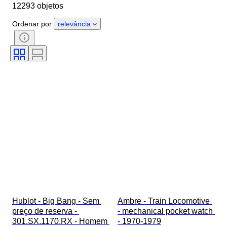
12293 objetos
Comprimento da bracelete do relógio
Objeto
País de origem
Ordenar por
relevância
Material
Género
Estado
Período
Certificação
Tema
Edição
Idioma
Cor
Movimento do relógio
Material da bracelete do relógio
Era
Reserva de energia
A tocar
Original/Réplica
Tipo de automobilia
Modelo
Hublot - Big Bang - Sem 
Ambre - Train Locomotive 
preço de reserva - 
- mechanical pocket watch 
301.SX.1170.RX - Homem 
- 1970-1979