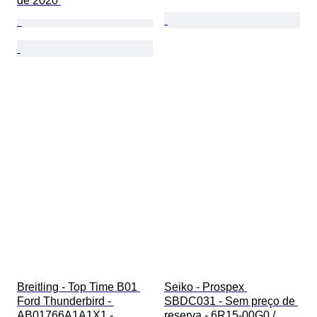
de 2020 
Breitling - Top Time B01 
Seiko - Prospex 
Ford Thunderbird - 
SBDC031 - Sem preço de 
AB01766A1A1X1 - 
reserva - 6R15-00G0 / 