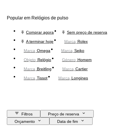
Popular em Relógios de pulso
Comprar agora
Sem preço de reserva
A terminar hoje
Marca
Rolex
Marca
Omega
Marca
Seiko
Objeto
Relógio
Género
Homem
Marca
Breitling
Marca
Cartier
Marca
Tissot
Marca
Longines
Filtros
Preço de reserva
Orçamento
Data de fim