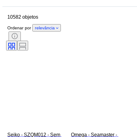
Localização
Marca
Diâmetro da caixa
10582 objetos
Comprimento da bracelete do relógio
Objeto
País de origem
Ordenar por
relevância
Material
Género
Estado
Período
Certificação
Tema
Edição
Idioma
Cor
Movimento do relógio
Material da bracelete do relógio
Era
Reserva de energia
A tocar
Original/Réplica
Tipo de automobilia
Modelo
Seiko - SZQM012 - Sem 
Omega - Seamaster - 