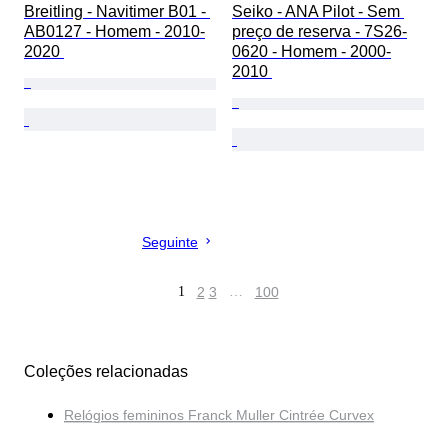
Breitling - Navitimer B01 - 
Seiko - ANA Pilot - Sem 
AB0127 - Homem - 2010-
preço de reserva - 7S26-
2020 
0620 - Homem - 2000-
2010 
Seguinte
1
2
3
…
100
Coleções relacionadas
Relógios femininos Franck Muller Cintrée Curvex