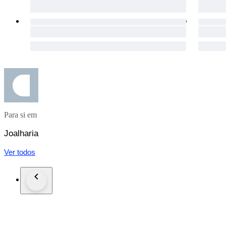
Para si em
Joalharia
Ver todos