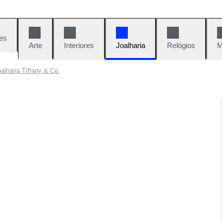
es
Arte
Interiores
Joalharia
Relógios
M
oalharia Tiffany & Co.