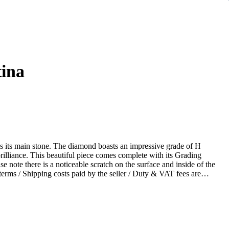
tina
as its main stone. The diamond boasts an impressive grade of H
rilliance. This beautiful piece comes complete with its Grading
e note there is a noticeable scratch on the surface and inside of the
ms / Shipping costs paid by the seller / Duty & VAT fees are
om April 29 to May 6, there will be delays in shipping. We