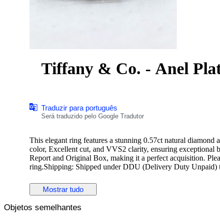
Tiffany & Co. - Anel Pla
Traduzir para português
Será traduzido pelo Google Tradutor
This elegant ring features a stunning 0.57ct natural diamond 
color, Excellent cut, and VVS2 clarity, ensuring exceptional b
Report and Original Box, making it a perfect acquisition. Pleas
ring.Shipping: Shipped under DDU (Delivery Duty Unpaid) ter
buyer's responsibility. Due to the extended holiday period fr
appreciate your understanding.
Mostrar tudo
Objetos semelhantes