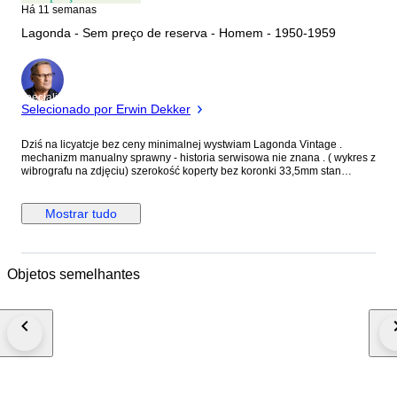
Há 11 semanas
Lagonda - Sem preço de reserva - Homem - 1950-1959
Especialista
Selecionado por Erwin Dekker
Dziś na licyatcje bez ceny minimalnej wystwiam Lagonda Vintage .
mechanizm manualny sprawny - historia serwisowa nie znana . ( wykres z
wibrografu na zdjęciu) szerokość koperty bez koronki 33,5mm stan
widoczny na zdjęciach które są częścią opisu i służą do oceny stanu
danego przedmiotu ślady na tarczy , ślady Na kopercie ( obicia , rysy,
ubytki materiału ) pasek skórzany w bardzo dobrym stanie sprzedaje sam
Mostrar tudo
zegarek bez pudełka i dokumentów .
Objetos semelhantes