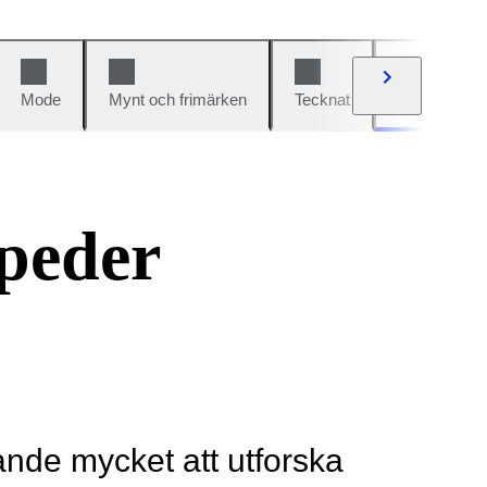
Mode
Mynt och frimärken
Tecknat
Bilar och cy
peder
rande mycket att utforska