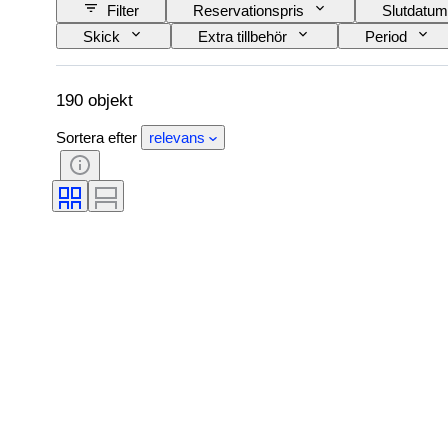
Filter
Reservationspris
Slutdatum
Skick
Extra tillbehör
Period
Original / kopia
190 objekt
Sortera efter
relevans