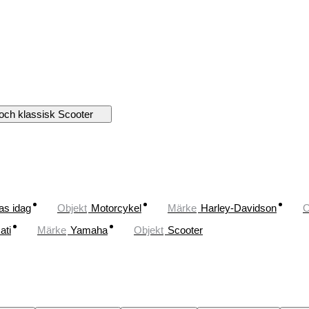
och klassisk Scooter
as idag
Objekt
Motorcykel
Märke
Harley-Davidson
O
ati
Märke
Yamaha
Objekt
Scooter