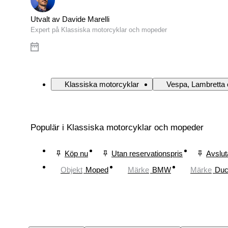
Utvalt av Davide Marelli
Expert på Klassiska motorcyklar och mopeder
Klassiska motorcyklar
Vespa, Lambretta 
Populär i Klassiska motorcyklar och mopeder
Köp nu
Utan reservationspris
Avslut
Objekt
Moped
Märke
BMW
Märke
Duc