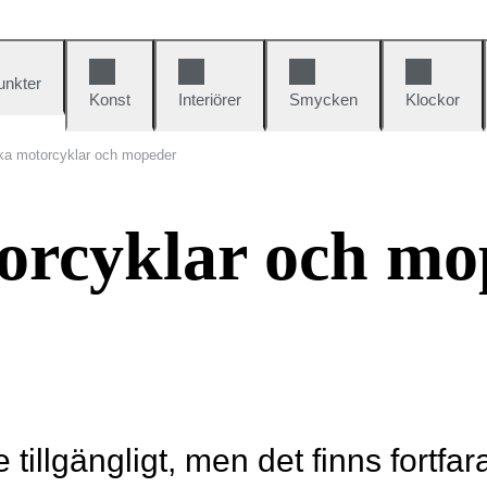
unkter
Konst
Interiörer
Smycken
Klockor
ka motorcyklar och mopeder
orcyklar och mo
e tillgängligt, men det finns fortfa