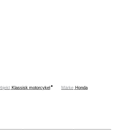
bjekt
Klassisk motorcykel
Märke
Honda