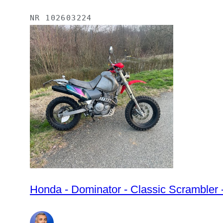
NR
102603224
Honda - Dominator - Classic Scrambler 