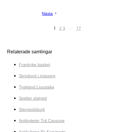
Nästa
1
2
3
…
77
Relaterade samlingar
Frankrike basket
Skrivbord i mässing
Tyskland Ljusstake
Spelter statyett
Stengodsburk
Antikviteter Trä Cassone
Antikviteter Ek Kommode