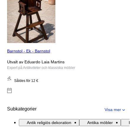
Barnstol - Ek - Barnstol
Utvalt av Eduardo Laia Martins
Expert på Antikviteter och klassiska möbler
Såldes för
12 €
Subkategorier
Visa mer
Antik religiös dekoration
Antika möbler
E