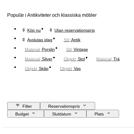
Populär i Antikviteter och klassiska möbler
Köp nu
Utan reservationspris
Avslutas idag
Stil
Antik
Material
Porslin
Stil
Vintage
Material
Silver
Objekt
Stol
Material
Trä
Objekt
Skåp
Objekt
Vas
Filter
Reservationspris
Budget
Slutdatum
Plats
Storlek
Mått
Märke
Objekt
Ursprungsland