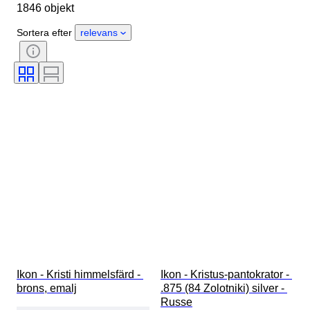
1846 objekt
Material
Kön
Skick
Period
Certifiering
Ämne
Sortera efter
relevans
Stil
Signatur
Färg
Urverk
Kraftreserv
Klockljud
Klocktyp
Era
Boettens diameter
Original / kopia
Skapare
Provenans
Ikon - Kristi himmelsfärd - 
Ikon - Kristus-pantokrator - 
brons, emalj
.875 (84 Zolotniki) silver - 
Russe