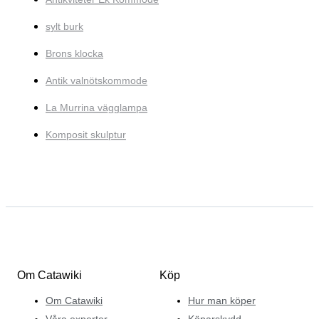
sylt burk
Brons klocka
Antik valnötskommode
La Murrina vägglampa
Komposit skulptur
Om Catawiki
Köp
Om Catawiki
Hur man köper
Våra experter
Köparskydd